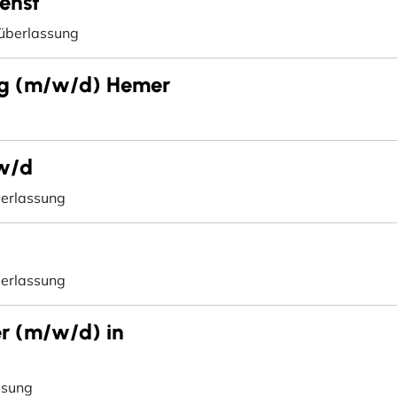
enst
überlassung
ung (m/w/d) Hemer
w/d
erlassung
erlassung
r (m/w/d) in
ssung