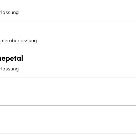
rlassung
hmerüberlassung
nepetal
rlassung