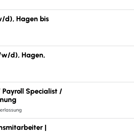
/d), Hagen bis
m/w/d), Hagen,
Payroll Specialist /
hnung
erlassung
nsmitarbeiter |