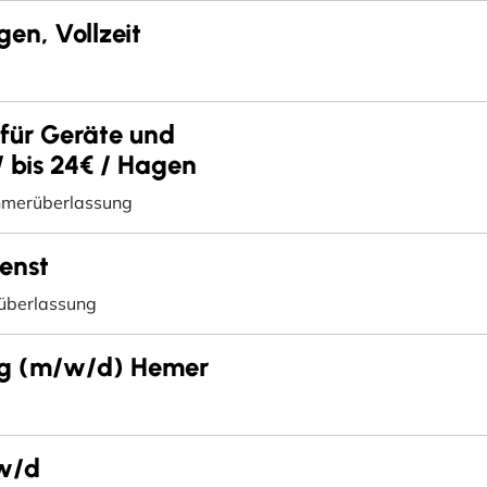
en, Vollzeit
 für Geräte und
/ bis 24€ / Hagen
hmerüberlassung
enst
überlassung
ung (m/w/d) Hemer
w/d