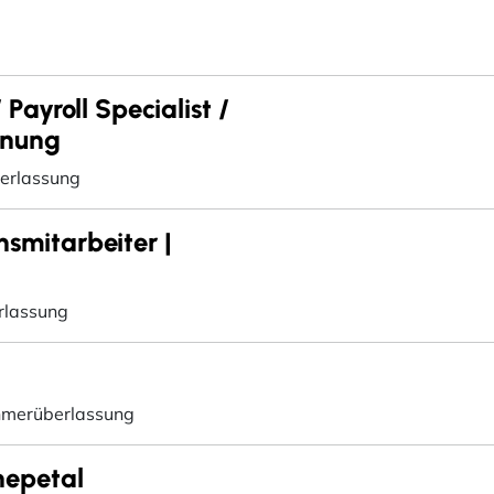
Payroll Specialist /
hnung
erlassung
nsmitarbeiter |
rlassung
hmerüberlassung
nepetal